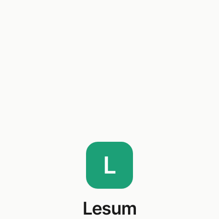
L
Lesum